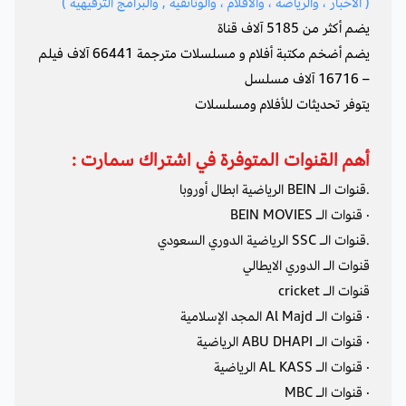
( الأخبار ، والرياضة ، والأفلام ، والوثائقية , والبرامج الترفيهية )
يضم أكثر من 5185 آلاف قناة
يضم أضخم مكتبة أفلام و مسلسلات مترجمة
66441
آلاف فيلم
–
16716
آلاف مسلسل
يتوفر تحديثات للأفلام ومسلسلات
أهم القنوات المتوفرة في
اشتراك سمارت
:
.قنوات الـ BEIN الرياضية ابطال أوروبا
· قنوات الـ BEIN MOVIES
.قنوات الـ SSC الرياضية الدوري السعودي
قنوات الـ الدوري الايطالي
قنوات الـ cricket
· قنوات الـ Al Majd المجد الإسلامية
· قنوات الـ ABU DHAPI الرياضية
· قنوات الـ AL KASS الرياضية
· قنوات الـ MBC