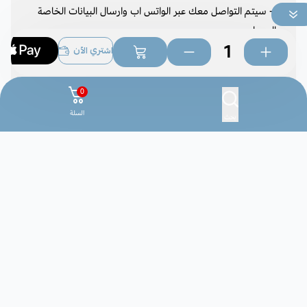
1- سيتم التواصل معك عبر الواتس اب وارسال البيانات الخاصة
بالحساب.
2- خدمة الدعم الفني معك خطوة بخطوة .
اشتري الآن
3-
يتوفر تطبيق خاص للاشتراك عند طلبك يتم ارسال الكود
التطبيق .
0
السلة
بحث
نوع المنتج: منتج رقمي
آلية التسليم: تسليم رقمي فقط (لا يوجد شحن أو توصيل مادي)
طريقة الاستلام: يتم إرسال بيانات التفعيل أو كود الاستخدام بعد
إتمام الدفع
مدة التسليم: خلال 1 دقائق إلى 5 دقائق كحد أقصى
باقة
اشتراك سمارت
بداخله عدة جودات وأنت تستعمل جودة
القناة على الجودة المناسبة للإنترنت لديك على أي من الجودات
المتوفرة : 4K . .FHD .HD.SD
* لا تجعل الأفلام والمسلسلات تلهيك عن واجباتَك الدينيَّة