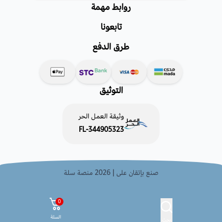
روابط مهمة
تابعونا
طرق الدفع
التوثيق
وثيقة العمل الحر
FL-344905323
صنع بإتقان على | 2026
منصة سلة
0
السلة
بحث